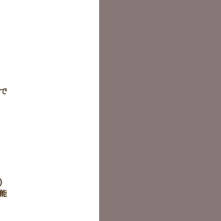
】
で
)
能