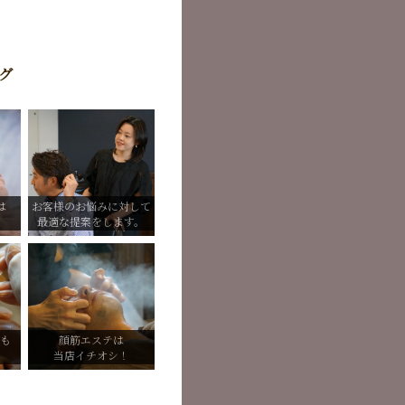
グ
は
お客様のお悩みに対して
最適な提案をします。
ーも
顔筋エステは
当店イチオシ！