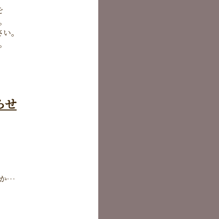
を
。
さい。
。
らせ
か…