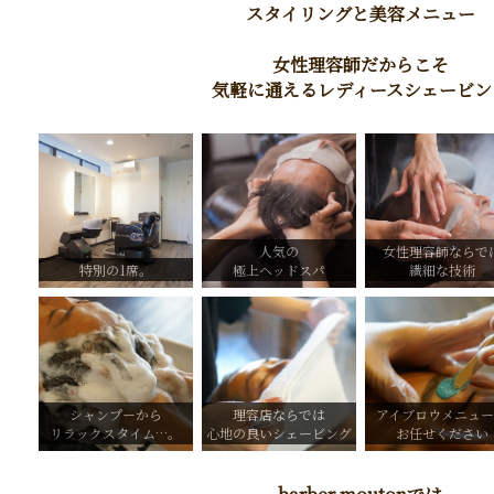
スタイリングと美容メニュー
女性理容師だからこそ
気軽に通えるレディースシェービン
人気の
女性理容師ならで
特別の1席。
極上ヘッドスパ
繊細な技術
シャンプーから
理容店ならでは
アイブロウメニュ
リラックスタイム…。
心地の良いシェービング
お任せください